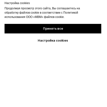
Настройка cookies
Продолжая просмотр этого сайта, Вы соглашаетесь на
обработку файлов сооkіе в соответствии с Политикой
использования ООО «МВМ» файлов сооkіе.
Принять все
Настройка cookies
Технологии красоты на карте Ростова‑на‑Дону — Яндекс Карты
Посмотрите на клинику
внутри