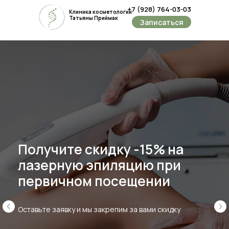
+7 (928) 764-03-03
Клиника косметологии
Татьяны Приймак
Записаться
Ростов-
ул.Еремё
Получите скидку -15% на
лазерную эпиляцию при
первичном посещении
Оставьте заявку и мы закрепим за вами скидку