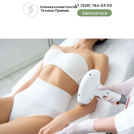
+7 (928) 764-03-03
Клиника косметологии
Татьяны Приймак
Записаться
Ростов-
ул.Еремё