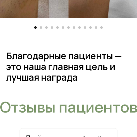
+7 (928) 764-03-03
tehno-krasoti@yandex.ru
Лицензия на осуществление медицинской деятельности
Instagram, продукт компании Meta, которая признана
экстремистской организациой в России.
Политика обработки персональных данных в медицинской
организации
Политика конфиденциальности
Благодарные пациенты —
Приказ об утверждении положения о персональных данных
© 2019 - 2026 ООО "Технологии красоты"
это наша главная цель и
Имеются противопоказания. Необходима консультация специалиста.
лучшая награда