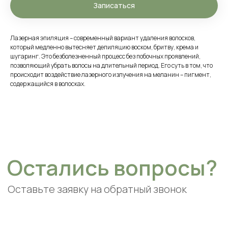
Записаться
Лазерная эпиляция – современный вариант удаления волосков,
который медленно вытесняет депиляцию воском, бритву, крема и
шугаринг. Это безболезненный процесс без побочных проявлений,
позволяющий убрать волосы на длительный период. Его суть в том, что
происходит воздействие лазерного излучения на меланин – пигмент,
содержащийся в волосках.
Подпишитесь на наш Telegram,
чтобы не пропустить новые
акции
Подписаться