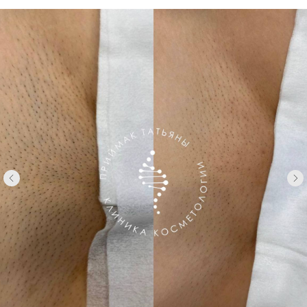
Написать в MAX
Написать в Telegram
Написать в Whatsapp
Услуги
О нас
Врачи
Отзывы
Контакты
Контакты
г. Ростов-на-Дону, ул. Ерёменко, 108, с. 1.
Время работы: ежедневно с 9.00 до 21.00